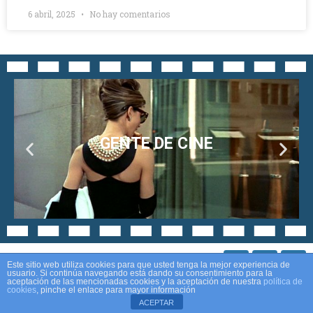
6 abril, 2025
No hay comentarios
GENTE DE CINE
Este sitio web utiliza cookies para que usted tenga la mejor experiencia de
usuario. Si continúa navegando está dando su consentimiento para la
aceptación de las mencionadas cookies y la aceptación de nuestra
política de
cookies
, pinche el enlace para mayor información
Aviso legal
Política de privacidad
Política de cookies
ACEPTAR