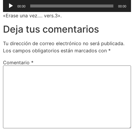
Reproductor
00:00
00:00
de
«Erase una vez…. vers.3».
audio
Deja tus comentarios
Tu dirección de correo electrónico no será publicada.
Los campos obligatorios están marcados con
*
Comentario
*