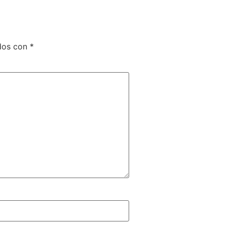
ados con
*