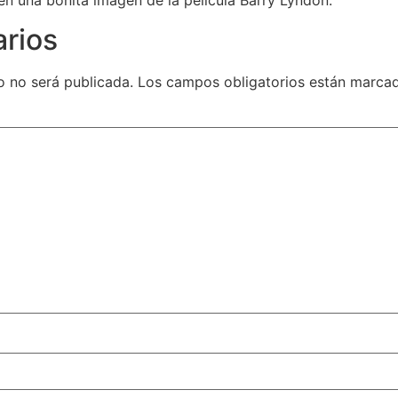
n una bonita imagen de la película Barry Lyndon.
arios
o no será publicada.
Los campos obligatorios están marc