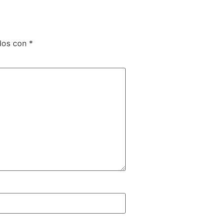
ados con
*