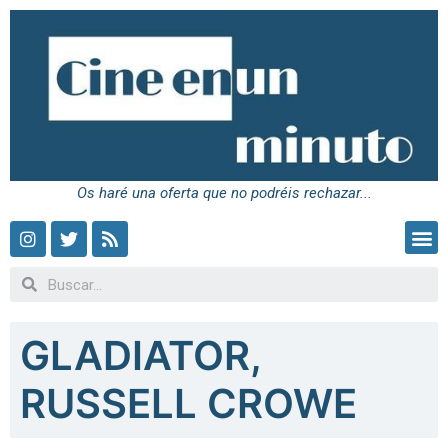
Os haré una oferta que no podréis rechazar...
GLADIATOR,
RUSSELL CROWE