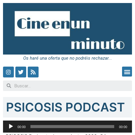
Os haré una oferta que no podréis rechazar...
PSICOSIS PODCAST
Reproductor
00:00
00:00
de