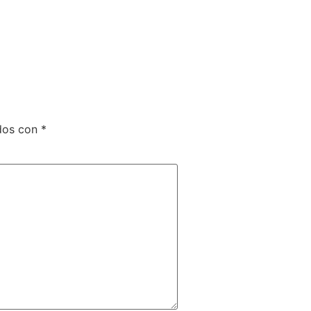
ados con
*