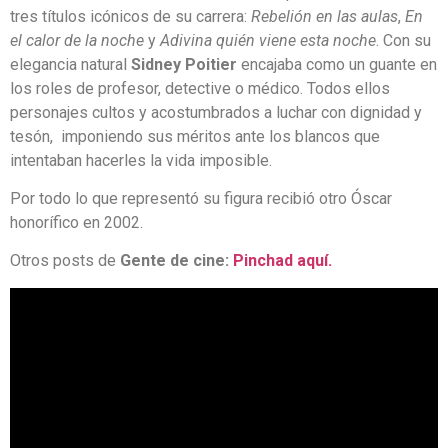
tres títulos icónicos de su carrera:
Rebelión
en
las aulas
,
En
el calor de la noche
y
Adivina quién viene esta noche
. Con su
elegancia natural
Sidney
Poitier
encajaba como un guante en
los roles de profesor, detective o médico. Todos ellos
personajes cultos y acostumbrados a luchar con dignidad y
tesón, imponiendo sus méritos ante los blancos que
intentaban hacerles la vida imposible.
Por todo lo que representó su figura recibió otro Óscar
honorífico en 2002.
Otros posts de
Gente de cine:
Pinchad aquí.