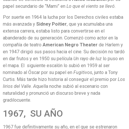
papel secundario de “Mami” en
Lo que el viento se llevó
.
Por suerte en 1964 la lucha por los Derechos civiles estaba
más avanzada y
Sidney
Poitier
, que ya acumulaba una
extensa carrera, estaba listo para convertirse en el
abanderado de su generación. Comenzó como actor en la
compañía de teatro
American
Negro
Theater
de Harlem y
en 1947 dirigió sus pasos hacia el cine. Su decisión no tardó
en dar frutos y en 1950 su película
Un rayo de luz
lo puso en
el mapa. El siguiente escalón lo subió en 1959 al ser
nominado al Óscar por su papel en
Fugitivos
, junto a Tony
Curtis. Más tarde hizo historia al conseguir el premio por
Los
lirios del Valle. A
quella noche subió al escenario con
naturalidad y pronunció un discurso breve y nada
gradilocuente.
1967, SU AÑO
1967 fue definitivamente su año, en el que se estrenaron