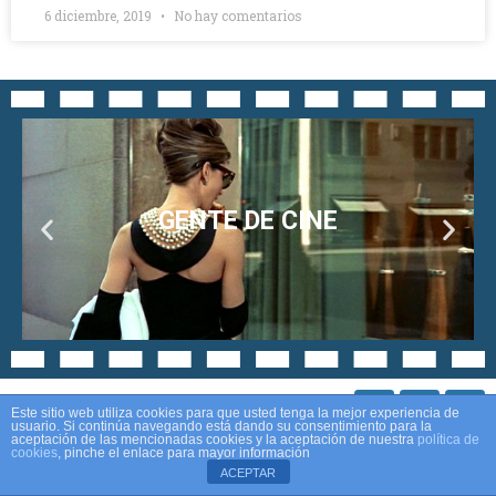
6 diciembre, 2019
No hay comentarios
GENTE DE CINE
Este sitio web utiliza cookies para que usted tenga la mejor experiencia de
usuario. Si continúa navegando está dando su consentimiento para la
aceptación de las mencionadas cookies y la aceptación de nuestra
política de
cookies
, pinche el enlace para mayor información
Aviso legal
Política de privacidad
Política de cookies
ACEPTAR