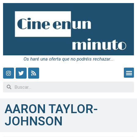
Os haré una oferta que no podréis rechazar...
AARON TAYLOR-
JOHNSON