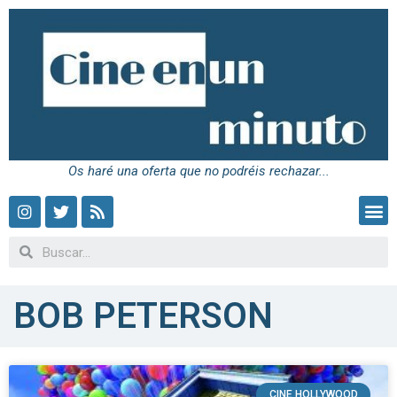
Os haré una oferta que no podréis rechazar...
BOB PETERSON
CINE HOLLYWOOD