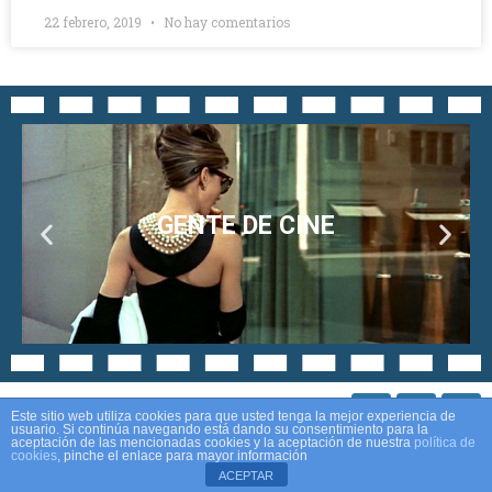
22 febrero, 2019
No hay comentarios
GENTE DE CINE
Este sitio web utiliza cookies para que usted tenga la mejor experiencia de
usuario. Si continúa navegando está dando su consentimiento para la
aceptación de las mencionadas cookies y la aceptación de nuestra
política de
cookies
, pinche el enlace para mayor información
Aviso legal
Política de privacidad
Política de cookies
ACEPTAR