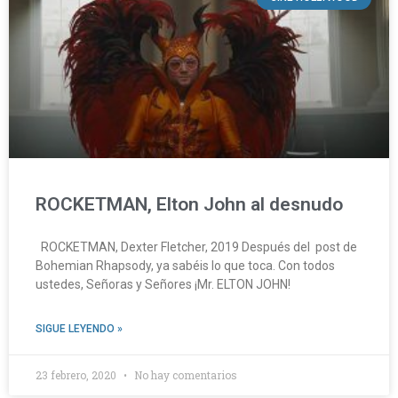
ROCKETMAN, Elton John al desnudo
ROCKETMAN, Dexter Fletcher, 2019 Después del post de
Bohemian Rhapsody, ya sabéis lo que toca. Con todos
ustedes, Señoras y Señores ¡Mr. ELTON JOHN!
SIGUE LEYENDO »
23 febrero, 2020
No hay comentarios