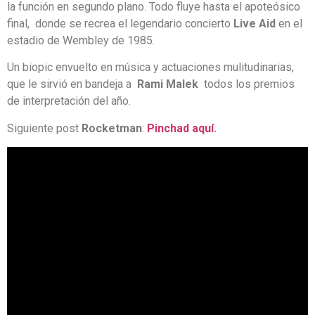
la función en segundo plano. Todo fluye hasta el apoteósico
final, donde se recrea el legendario concierto
Live Aid
en el
estadio de Wembley de 1985.
Un biopic envuelto en música y actuaciones mulitudinarias,
que le sirvió en bandeja a
Rami
Malek
todos los premios
de interpretación del año.
Siguiente post
Rocketman
:
Pinchad aquí.