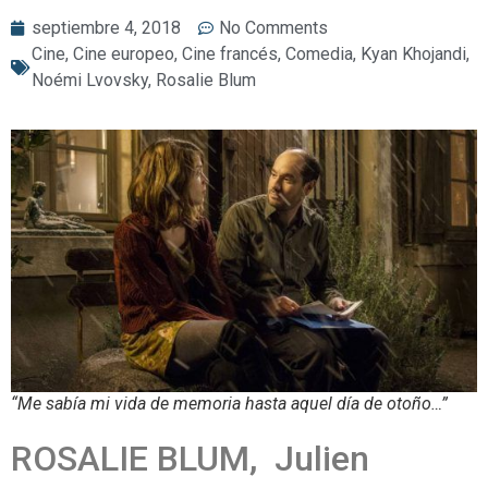
septiembre 4, 2018
No Comments
Cine
,
Cine europeo
,
Cine francés
,
Comedia
,
Kyan Khojandi
,
Noémi Lvovsky
,
Rosalie Blum
“Me sabía mi vida de memoria hasta aquel día de otoño…”
ROSALIE BLUM, Julien