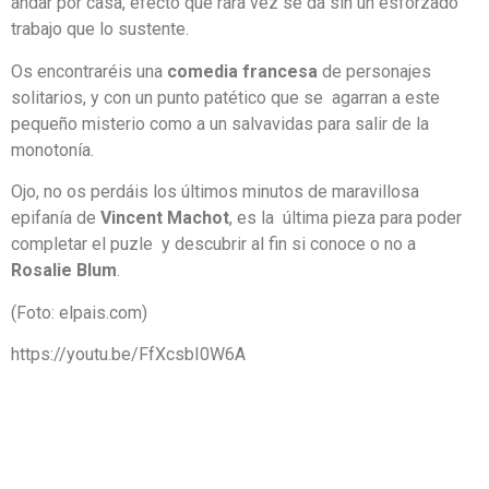
andar por casa, efecto que rara vez se da sin un esforzado
trabajo que lo sustente.
Os encontraréis una
comedia francesa
de personajes
solitarios, y con un punto patético que se agarran a este
pequeño misterio como a un salvavidas para salir de la
monotonía.
Ojo, no os perdáis los últimos minutos de maravillosa
epifanía de
Vincent Machot
, es la última pieza para poder
completar el puzle y descubrir al fin si conoce o no a
Rosalie Blum
.
(Foto: elpais.com)
https://youtu.be/FfXcsbI0W6A