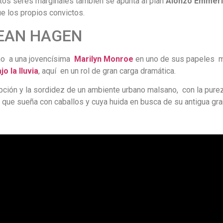
stos seres marginales también se apunta al plan
Alonzo
Emmeri
e los propios convictos.
EAN HAGEN
no a una jovencísima
Marilyn Monroe
en uno de sus papeles m
jo la lluvia
, aquí en un rol de gran carga dramática.
pción y la sordidez de un ambiente urbano malsano, con la pure
 que sueña con caballos y cuya huida en busca de su antigua granj