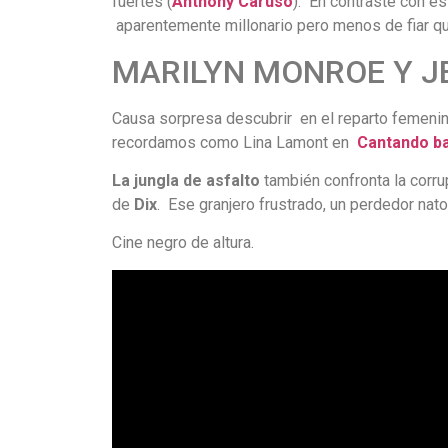
fuertes (
Anthony
Caruso
). En contraste con e
aparentemente millonario pero menos de fiar qu
MARILYN MONROE Y J
Causa sorpresa descubrir en el reparto femeni
recordamos como Lina Lamont en
Cantando
ba
La jungla de asfalto
también confronta la corru
de
Dix
. Ese granjero frustrado, un perdedor nato
Cine negro de altura.