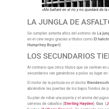
«Me bañaré en el río y no quedará de la 
LA JUNGLA DE ASFALTO,
Se cumplen setenta años del estreno de
La jun
en el cine negro gracias a títulos como
El halcó
Humprhey Bogart
).
LOS SECUNDARIOS TI
Al contrario que otros títulos que se centran en
secundarios van ganándose a pulso su lugar en l
El motor de la película es el doctor
Riendensch
abriéndole las puertas de los bajos fondos de pa
Su plan de robar una joyería y el aroma del jugo
carreras de caballos (
Sterling
Hayden
).
Gus
(
J