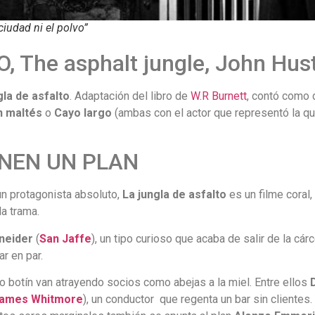
ciudad ni el polvo”
 The asphalt jungle, John Hus
gla de asfalto
. Adaptación del libro de
W.R Burnett
, contó como 
n maltés
o
Cayo largo
(ambas con el actor que representó la qu
ENEN UN PLAN
 un protagonista absoluto,
La jungla de asfalto
es un filme coral
a trama.
neider
(
San Jaffe
), un tipo curioso que acaba de salir de la cár
r en par.
so botín van atrayendo socios como abejas a la miel. Entre ellos
ames Whitmore
), un conductor que regenta un bar sin clientes