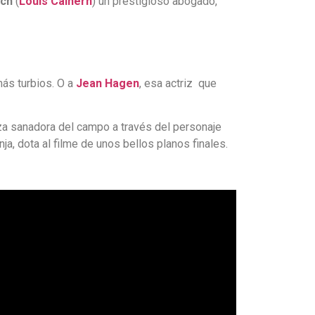
ch
(
Louis
Calhern
) un prestigioso abogado,
ás turbios. O a
Jean
Hagen
, esa actriz que
za sanadora del campo a través del personaje
a, dota al filme de unos bellos planos finales.