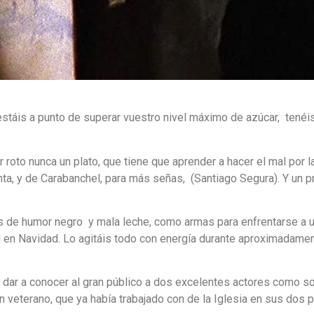
stáis a punto de superar vuestro nivel máximo de azúcar, tenéis
roto nunca un plato, que tiene que aprender a hacer el mal por la 
ta, y de Carabanchel, para más señas, (Santiago Segura). Y un 
is de humor negro y mala leche, como armas para enfrentarse a 
d en Navidad. Lo agitáis todo con energía durante aproximadamen
ue dar a conocer al gran público a dos excelentes actores como 
un veterano, que ya había trabajado con de la Iglesia en sus dos p