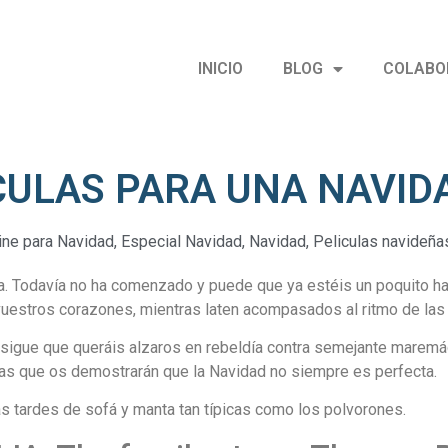
INICIO
BLOG
COLABO
ÍCULAS PARA UNA NAVI
ine para Navidad
,
Especial Navidad
,
Navidad
,
Peliculas navideña
cia. Todavía no ha comenzado y puede que ya estéis un poquito 
en vuestros corazones, mientras laten acompasados al ritmo de l
onsigue que queráis alzaros en rebeldía contra semejante maremá
ulas que os demostrarán que la Navidad no siempre es perfecta.
as tardes de sofá y manta tan típicas como los polvorones.