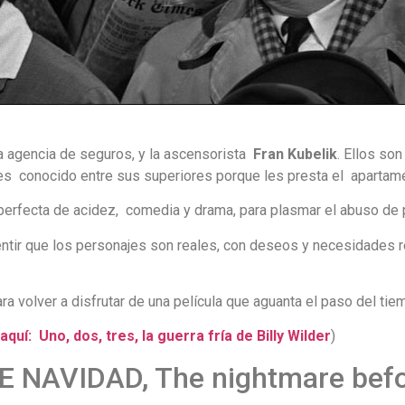
a agencia de seguros, y la ascensorista
Fran Kubelik
. Ellos so
n es conocido entre sus superiores porque les presta el apartam
perfecta de acidez, comedia y drama, para plasmar el abuso de p
ntir que los personajes son reales, con deseos y necesidades 
a volver a disfrutar de una película que aguanta el paso del ti
aquí: Uno, dos, tres, la guerra fría de Billy Wilder
)
 NAVIDAD, The nightmare befo