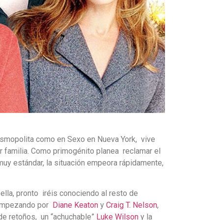
cosmopolita como en Sexo en Nueva York, vive
ar familia. Como primogénito planea reclamar el
s muy estándar, la situación empeora rápidamente,
lla, pronto iréis conociendo al resto de
. Empezando por
Diane Keaton
y
Craig T. Nelson
,
de retoños, un “achuchable”
Luke Wilson
y la