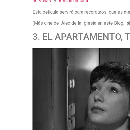
asesinas
” y “
Acción mutante
”.
Esta película servirá para recordaros que es m
(Más cine de Álex de la Iglesia en este Blog,
pi
3. EL APARTAMENTO, The