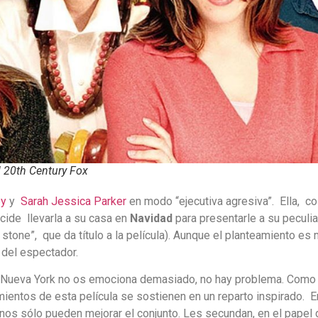
l 20th Century Fox
ey
y
Sarah Jessica Parker
en modo “ejecutiva agresiva”. Ella, 
cide llevarla a su casa en
Navidad
para presentarle a su peculi
y stone”, que da título a la película). Aunque el planteamiento e
 del espectador.
n Nueva York no os emociona demasiado, no hay problema. Como e
imientos de esta película se sostienen en un reparto inspirado
os sólo pueden mejorar el conjunto. Les secundan, en el papel 