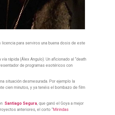
 licencia para serviros una buena dosis de este
vía rápida (Álex Angulo). Un aficionado al “death
presentador de programas esotéricos con
una situación desmesurada. Por ejemplo la
te cien minutos, y ya tenéis el bombazo de film
son
Santiago Segura
, que ganó el Goya a mejor
royectos anteriores, el corto “
Mirindas