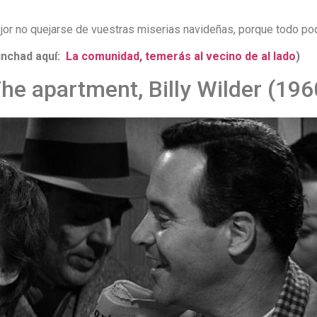
ejor no quejarse de vuestras miserias navideñas, porque todo po
nchad aquí:
La comunidad, temerás al vecino de al lado
)
 apartment, Billy Wilder (196