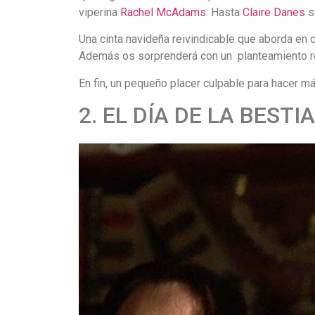
viperina
Rachel McAdams
. Hasta
Claire Danes
s
Una cinta navideña reivindicable que aborda en
Además os sorprenderá con un planteamiento rom
En fin, un pequeño placer culpable para hacer má
2. EL DÍA DE LA BESTIA,